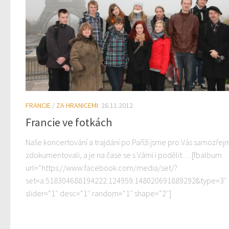
FRANCIE
/
ZA HRANICEMI
26.11.2012
Francie ve fotkách
Naše koncertování a trajdání po Paříži jsme pro Vás samozřej
zdokumentovali, a je na čase se s Vámi i podělit… [fbalbum
url=“https://www.facebook.com/media/set/?
set=a.518304688194222.124959.148020691889292&type=3″
slider=“1″ desc=“1″ random=“1″ shape=“2″]