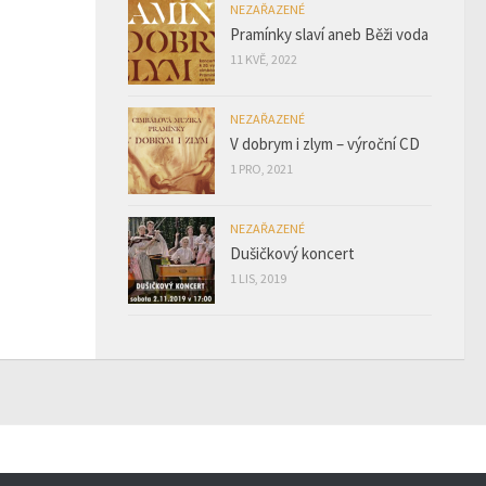
NEZAŘAZENÉ
Pramínky slaví aneb Běži voda
11 KVĚ, 2022
NEZAŘAZENÉ
V dobrym i zlym – výroční CD
1 PRO, 2021
NEZAŘAZENÉ
Dušičkový koncert
1 LIS, 2019