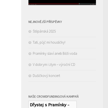
NEJNOVĚJŠÍ PŘÍSPĚVKY
Štěpánská 2025
Tati, půjč mi housličky!
Pramínky slaví aneb Běži voda
V dobrym i zlym – výroční CD
Dušičkový koncert
NAŠE CROWDFUNDINGOVÁ KAMPAŇ