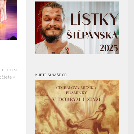
m trhu si
KUPTE SI NAŠE CD
očtete v