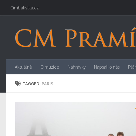
Cimbalistka.cz
Aktuálně
O muzice
Nahrávky
Napsali o nás
Plá
TAGGED:
PARIS