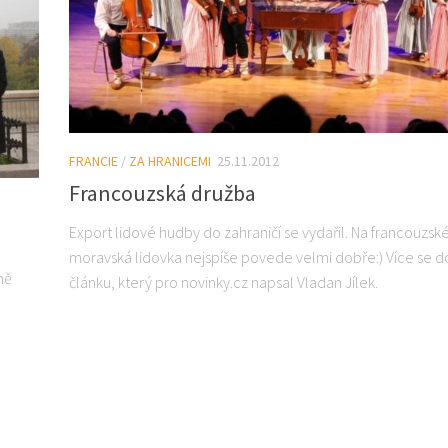
FRANCIE
/
ZA HRANICEMI
25.11.2012
Francouzská družba
Export lidové hudby do zahraničí se vydařil. Na francouzské
moravská lidovka nejspíše povede velmi dobře:) Více se d
mě
článku, který pro novinky.cz napsal Vladan Jílek.