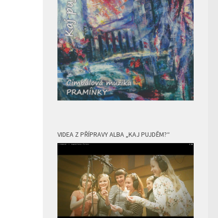
VIDEA Z PŘÍPRAVY ALBA „KAJ PUJDĚM?“