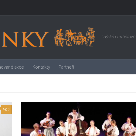
Lašská cimbálová 
nované akce
Kontakty
Partneři
0